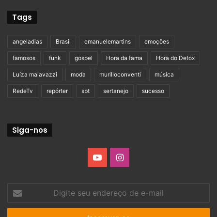
Tags
angeladias
Brasil
emanuelemartins
emoções
famosos
funk
gospel
Hora da fama
Hora do Detox
Luíza malavazzi
moda
murilloconventi
música
RedeTv
repórter
sbt
sertanejo
sucesso
Siga-nos
YouTube
Instagram
Digite
seu
endereço