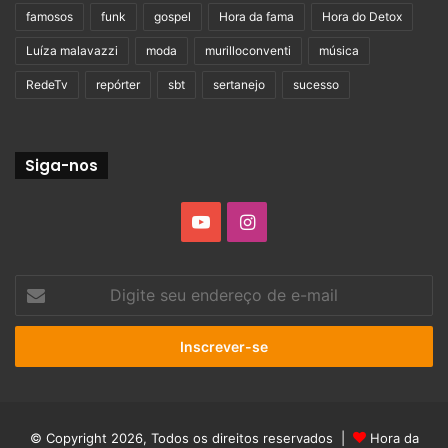
famosos
funk
gospel
Hora da fama
Hora do Detox
Luíza malavazzi
moda
murilloconventi
música
RedeTv
repórter
sbt
sertanejo
sucesso
Siga-nos
YouTube
Instagram
Digite
seu
endereço
de
e-
mail
© Copyright 2026, Todos os direitos reservados |
Hora da