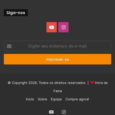
Siga-nos
YouTube
Instagram
Digite
seu
endereço
de
e-
mail
© Copyright 2026, Todos os direitos reservados |
Hora da
Fama
Início
Sobre
Equipe
Compre agora!
YouTube
Instagram