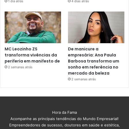
1 dia atrás
4 dias atrás
MC Leozinho ZS
De manicure a
transforma vivências da
empresária: Ana Paula
periferia em manifesto de
Barbosa transforma um
sonho em referência no
2 semanas atrás
mercado da beleza
2 semanas atrás
Hora da Fama
Acompanhe as principais tendências do Mundo Empresarial!
Empreendedores de sucesso, doutores em saúde e estética,