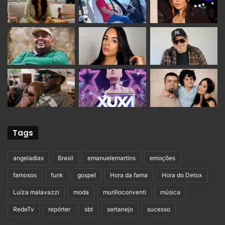
Tags
angeladias
Brasil
emanuelemartins
emoções
famosos
funk
gospel
Hora da fama
Hora do Detox
Luíza malavazzi
moda
murilloconventi
música
RedeTv
repórter
sbt
sertanejo
sucesso