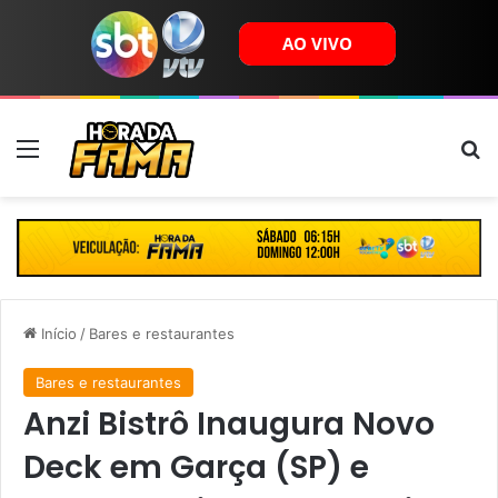
Menu
B
Início
/
Bares e restaurantes
Bares e restaurantes
Anzi Bistrô Inaugura Novo
Deck em Garça (SP) e