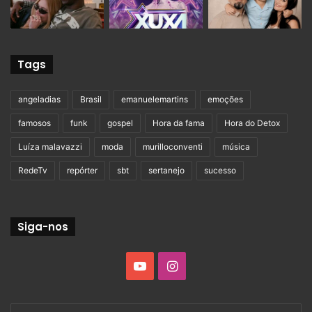
Tags
angeladias
Brasil
emanuelemartins
emoções
famosos
funk
gospel
Hora da fama
Hora do Detox
Luíza malavazzi
moda
murilloconventi
música
RedeTv
repórter
sbt
sertanejo
sucesso
Siga-nos
YouTube
Instagram
Digite