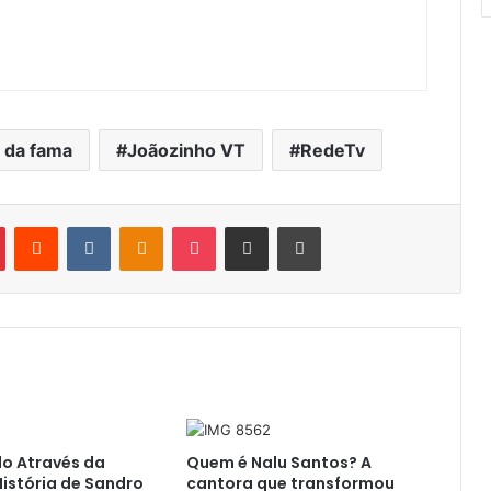
 da fama
Joãozinho VT
RedeTv
Pinterest
Reddit
VK
OK
Pocket
Compartilhar por e-mail
Imprimir
o Através da
Quem é Nalu Santos? A
História de Sandro
cantora que transformou