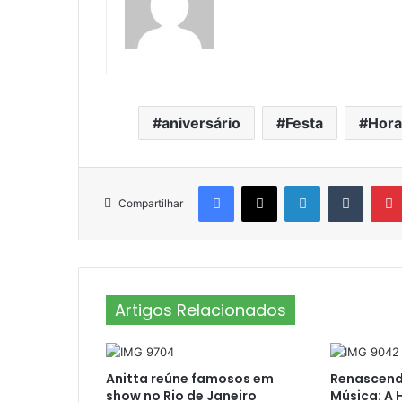
aniversário
Festa
Hora
Facebook
X
Linkedin
Tumblr
Compartilhar
Artigos Relacionados
Anitta reúne famosos em
Renascend
show no Rio de Janeiro
Música: A 