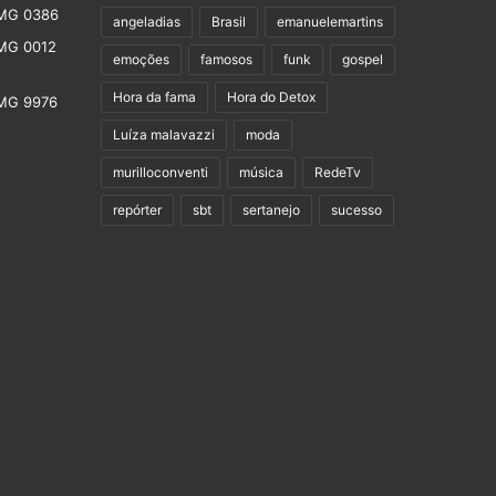
angeladias
Brasil
emanuelemartins
emoções
famosos
funk
gospel
Hora da fama
Hora do Detox
Luíza malavazzi
moda
murilloconventi
música
RedeTv
repórter
sbt
sertanejo
sucesso