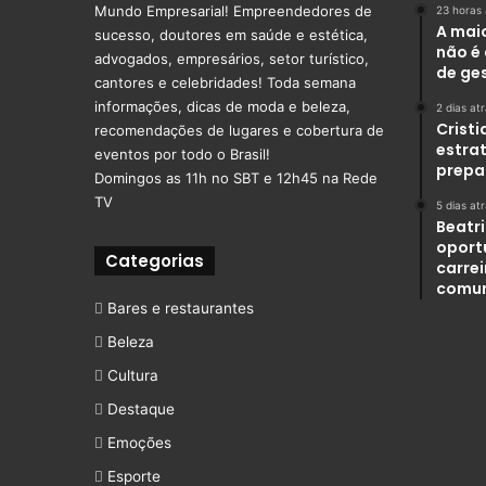
Mundo Empresarial! Empreendedores de
23 horas 
A mai
sucesso, doutores em saúde e estética,
não é 
advogados, empresários, setor turístico,
de ge
cantores e celebridades! Toda semana
informações, dicas de moda e beleza,
2 dias at
Crist
recomendações de lugares e cobertura de
estra
eventos por todo o Brasil!
prepa
Domingos as 11h no SBT e 12h45 na Rede
TV
5 dias at
Beatr
oport
Categorias
carre
comu
Bares e restaurantes
Beleza
Cultura
Destaque
Emoções
Esporte