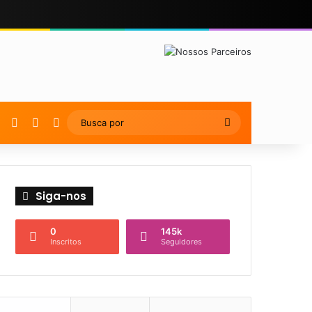
YouTube
Instagram
Artigo Aleatório
Switch skin
Busca
por
Siga-nos
0
145k
Inscritos
Seguidores