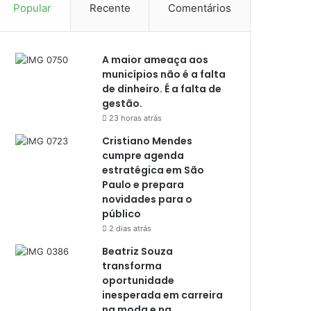
Popular
Recente
Comentários
A maior ameaça aos
municípios não é a falta
de dinheiro. É a falta de
gestão.
23 horas atrás
Cristiano Mendes
cumpre agenda
estratégica em São
Paulo e prepara
novidades para o
público
2 dias atrás
Beatriz Souza
transforma
oportunidade
inesperada em carreira
na moda e na