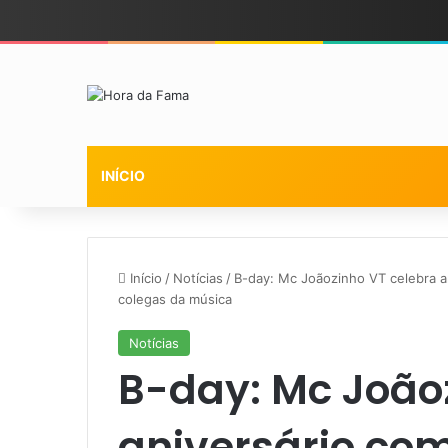
INÍCIO
Início
/
Notícias
/
B-day: Mc Joãozinho VT celebra an
colegas da música
Notícias
B-day: Mc João
aniversário com