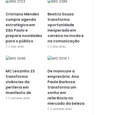
Cristiano Mendes
Beatriz Souza
cumpre agenda
transforma
estratégica em
oportunidade
São Paulo e
inesperada em
prepara novidades
carreira na moda e
para o público
na comunicação
2 dias atrás
5 dias atrás
MC Leozinho ZS
De manicure a
transforma
empresária: Ana
vivências da
Paula Barbosa
periferia em
transforma um
manifesto de
sonho em
referência no
2 semanas atrás
mercado da beleza
2 semanas atrás