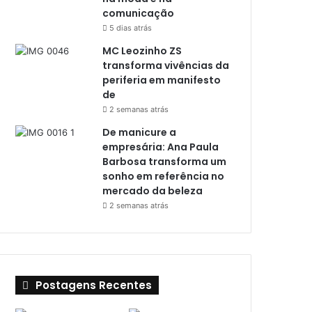
comunicação
5 dias atrás
MC Leozinho ZS
transforma vivências da
periferia em manifesto
de
2 semanas atrás
De manicure a
empresária: Ana Paula
Barbosa transforma um
sonho em referência no
mercado da beleza
2 semanas atrás
Postagens Recentes