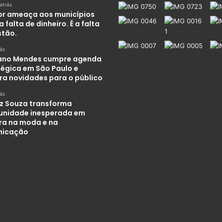
atrás
or ameaça aos municípios
a falta de dinheiro. É a falta
stão.
rás
iano Mendes cumpre agenda
tégica em São Paulo e
ra novidades para o público
rás
iz Souza transforma
unidade inesperada em
ira na moda e na
nicação