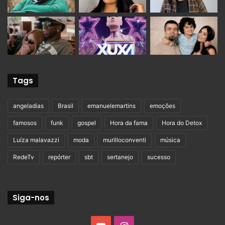
Tags
angeladias
Brasil
emanuelemartins
emoções
famosos
funk
gospel
Hora da fama
Hora do Detox
Luíza malavazzi
moda
murilloconventi
música
RedeTv
repórter
sbt
sertanejo
sucesso
Siga-nos