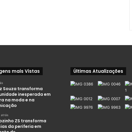
gens mais Vistas
Últimas Atualizações
rás
iz Souza transforma
unidade inesperada em
ira na moda e na
nicação
 atrás
ozinho ZS transforma
ias da periferia em
esto de