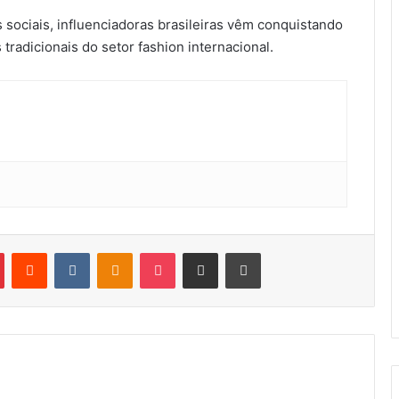
sociais, influenciadoras brasileiras vêm conquistando
 tradicionais do setor fashion internacional.
Pinterest
Reddit
VK
OK
Pocket
Compartilhar por e-mail
Imprimir