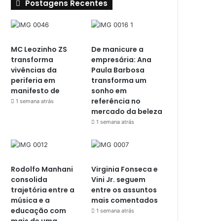
Postagens Recentes
MC Leozinho ZS
De manicure a
transforma
empresária: Ana
vivências da
Paula Barbosa
periferia em
transforma um
manifesto de
sonho em
referência no
1 semana atrás
mercado da beleza
1 semana atrás
Rodolfo Manhani
Virginia Fonseca e
consolida
Vini Jr. seguem
trajetória entre a
entre os assuntos
música e a
mais comentados
educação com
1 semana atrás
mais de uma