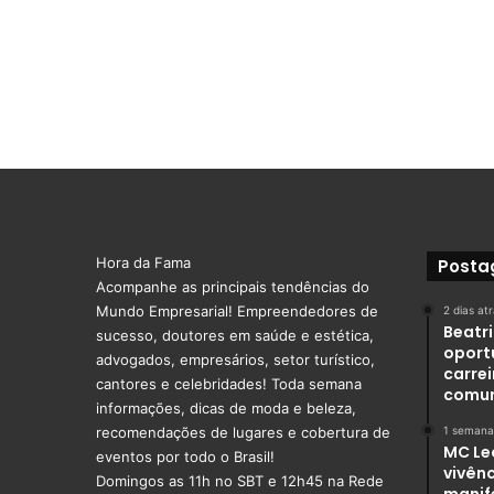
Hora da Fama
Posta
Acompanhe as principais tendências do
Mundo Empresarial! Empreendedores de
2 dias at
Beatr
sucesso, doutores em saúde e estética,
oport
advogados, empresários, setor turístico,
carre
cantores e celebridades! Toda semana
comu
informações, dicas de moda e beleza,
recomendações de lugares e cobertura de
1 semana
MC Le
eventos por todo o Brasil!
vivênc
Domingos as 11h no SBT e 12h45 na Rede
manif