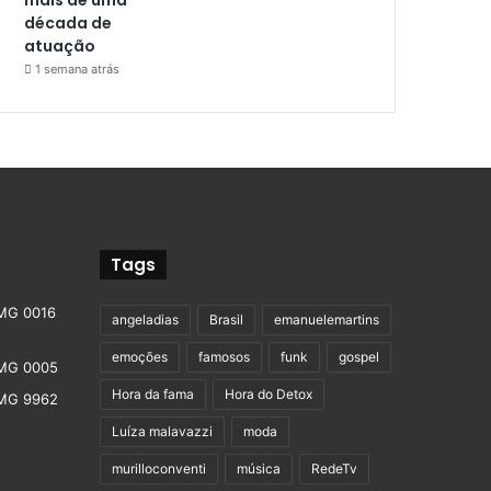
década de
atuação
1 semana atrás
Tags
angeladias
Brasil
emanuelemartins
emoções
famosos
funk
gospel
Hora da fama
Hora do Detox
Luíza malavazzi
moda
murilloconventi
música
RedeTv