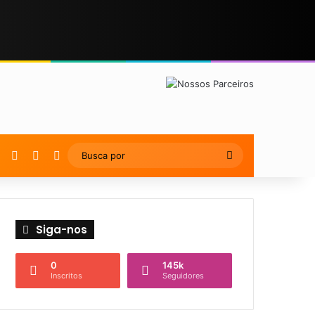
YouTube
Instagram
Artigo Aleatório
Switch skin
Busca
por
Siga-nos
0
145k
Inscritos
Seguidores