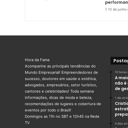
performa
10 de junho
Hora da Fama
Posta
Acompanhe as principais tendências do
Mundo Empresarial! Empreendedores de
10 horas 
A mai
sucesso, doutores em saúde e estética,
não é 
advogados, empresários, setor turístico,
de ge
cantores e celebridades! Toda semana
informações, dicas de moda e beleza,
1 dia atrá
Crist
recomendações de lugares e cobertura de
estra
eventos por todo o Brasil!
prepa
Domingos as 11h no SBT e 12h45 na Rede
TV
4 dias at