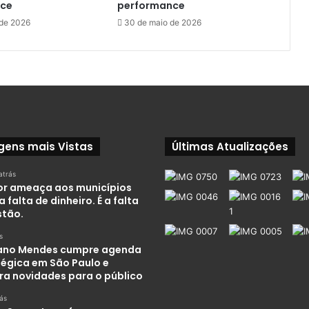
nce
performance
 de 2026
30 de maio de 2026
gens mais Vistas
Últimas Atualizações
atrás
or ameaça aos municípios
a falta de dinheiro. É a falta
stão.
s
iano Mendes cumpre agenda
tégica em São Paulo e
ra novidades para o público
rás