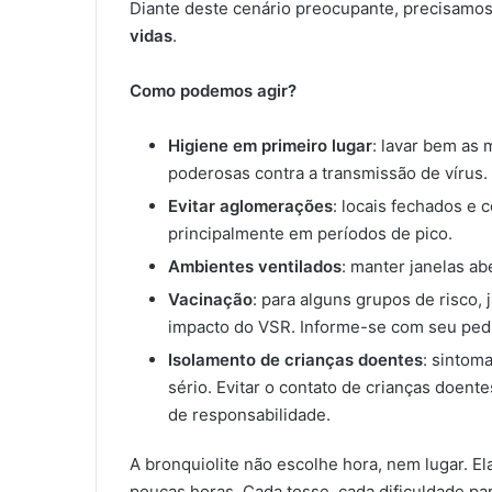
Diante deste cenário preocupante, precisamos
vidas
.
Como podemos agir?
Higiene em primeiro lugar
: lavar bem as
poderosas contra a transmissão de vírus.
Evitar aglomerações
: locais fechados e
principalmente em períodos de pico.
Ambientes ventilados
: manter janelas ab
Vacinação
: para alguns grupos de risco,
impacto do VSR. Informe-se com seu pedi
Isolamento de crianças doentes
: sintom
sério. Evitar o contato de crianças doen
de responsabilidade.
A bronquiolite não escolhe hora, nem lugar. E
poucas horas. Cada tosse, cada dificuldade par