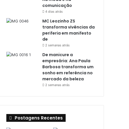
comunicação
4 dias atrás
MC Leozinho ZS
transforma vivências da
periferia em manifesto
de
2 semanas atrás
De manicure a
empresária: Ana Paula
Barbosa transforma um
sonho em referência no
mercado da beleza
2 semanas atrás
Postagens Recentes