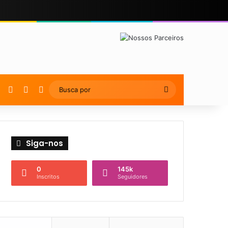
YouTube
Instagram
Artigo Aleatório
Switch skin
Busca
por
Siga-nos
0
145k
Inscritos
Seguidores