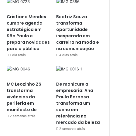
Cristiano Mendes
Beatriz Souza
cumpre agenda
transforma
estratégica em
oportunidade
São Paulo e
inesperada em
prepara novidades
carreira na moda e
para o público
na comunicação
1 dia atrás
4 dias atrás
MC Leozinho ZS
De manicure a
transforma
empresária: Ana
vivências da
Paula Barbosa
periferia em
transforma um
manifesto de
sonho em
referência no
2 semanas atrás
mercado da beleza
2 semanas atrás