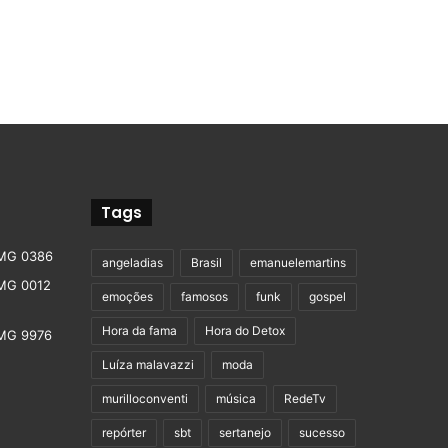
Tags
angeladias
Brasil
emanuelemartins
emoções
famosos
funk
gospel
Hora da fama
Hora do Detox
Luíza malavazzi
moda
murilloconventi
música
RedeTv
repórter
sbt
sertanejo
sucesso