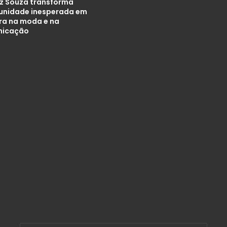
iz Souza transforma
unidade inesperada em
ira na moda e na
nicação