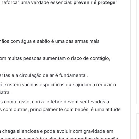
 reforçar uma verdade essencial:
prevenir é proteger
 mãos com água e sabão é uma das armas mais
 com muitas pessoas aumentam o risco de contágio,
ertas e a circulação de ar é fundamental.
 já existem vacinas específicas que ajudam a reduzir o
atra.
as como tosse, coriza e febre devem ser levados a
tes com outras, principalmente com bebês, é uma atitude
la chega silenciosa e pode evoluir com gravidade em
a respirar, cada febre alta deve ser motivo de atenção