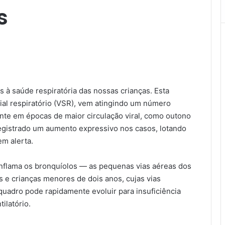
s
 à saúde respiratória das nossas crianças. Esta
cial respiratório (VSR), vem atingindo um número
te em épocas de maior circulação viral, como outono
registrado um aumento expressivo nos casos, lotando
em alerta.
inflama os bronquíolos — as pequenas vias aéreas dos
 e crianças menores de dois anos, cujas vias
o quadro pode rapidamente evoluir para insuficiência
ilatório.