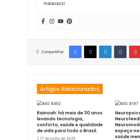
Facebook
X
Linkedin
Tumblr
Compartilhar
Artigos Relacionados
Rainoah: há mais de 30 anos
Neuropsico
levando tecnologia,
Neurofeed
conforto, saúde e qualidade
Neuromod
de vida para todo o Brasil.
espaço na
saúde ment
17 de junho de 2026