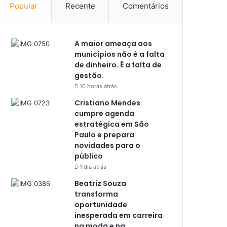
Popular
Recente
Comentários
A maior ameaça aos
municípios não é a falta
de dinheiro. É a falta de
gestão.
10 horas atrás
Cristiano Mendes
cumpre agenda
estratégica em São
Paulo e prepara
novidades para o
público
1 dia atrás
Beatriz Souza
transforma
oportunidade
inesperada em carreira
na moda e na