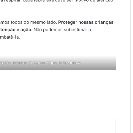
stamos todos do mesmo lado.
Proteger nossas crianças
tenção e ação.
Não podemos subestimar a
mbatê-la.
rta UrgentePor Dr. Kairon Caproni Tavares 4