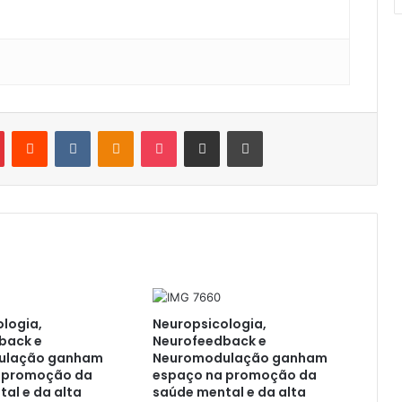
Pinterest
Reddit
VK
OK
Pocket
Compartilhar por e-mail
Imprimir
logia,
Neuropsicologia,
back e
Neurofeedback e
ulação ganham
Neuromodulação ganham
 promoção da
espaço na promoção da
al e da alta
saúde mental e da alta