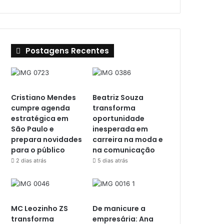
Postagens Recentes
Cristiano Mendes
Beatriz Souza
cumpre agenda
transforma
estratégica em
oportunidade
São Paulo e
inesperada em
prepara novidades
carreira na moda e
para o público
na comunicação
2 dias atrás
5 dias atrás
MC Leozinho ZS
De manicure a
transforma
empresária: Ana