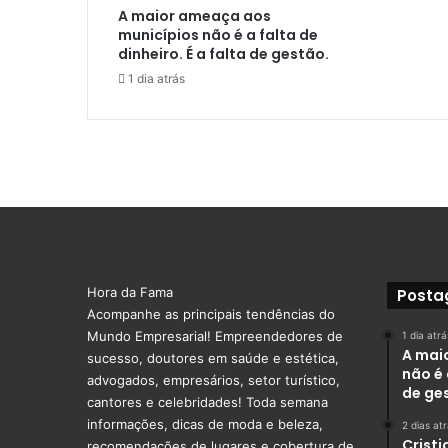
A maior ameaça aos
municípios não é a falta de
dinheiro. É a falta de gestão.
1 dia atrás
Hora da Fama
Posta
Acompanhe as principais tendências do
Mundo Empresarial! Empreendedores de
1 dia atrá
A mai
sucesso, doutores em saúde e estética,
não é 
advogados, empresários, setor turístico,
de ge
cantores e celebridades! Toda semana
informações, dicas de moda e beleza,
2 dias at
Crist
recomendações de lugares e cobertura de