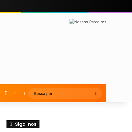
YouTube
Instagram
Artigo Aleatório
Switch skin
Busca
por
Siga-nos