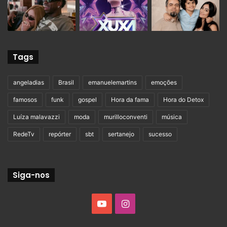
Tags
angeladias
Brasil
emanuelemartins
emoções
famosos
funk
gospel
Hora da fama
Hora do Detox
Luíza malavazzi
moda
murilloconventi
música
RedeTv
repórter
sbt
sertanejo
sucesso
Siga-nos
YouTube
Instagram