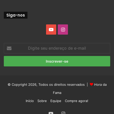
Siga-nos
YouTube
Instagram
Digite
seu
endereço
de
e-
mail
© Copyright 2026, Todos os direitos reservados |
Hora da
Fama
Início
Sobre
Equipe
Compre agora!
YouTube
Instagram