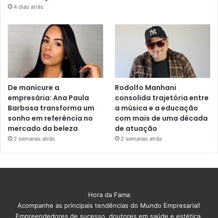
4 dias atrás
De manicure a
Rodolfo Manhani
empresária: Ana Paula
consolida trajetória entre
Barbosa transforma um
a música e a educação
sonho em referência no
com mais de uma década
mercado da beleza
de atuação
2 semanas atrás
2 semanas atrás
Hora da Fama
Acompanhe as principais tendências do Mundo Empresarial!
Empreendedores de sucesso, doutores em saúde e estética,