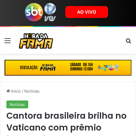
Menu
B
Início
/
Notícias
Notícias
Cantora brasileira brilha no
Vaticano com prêmio