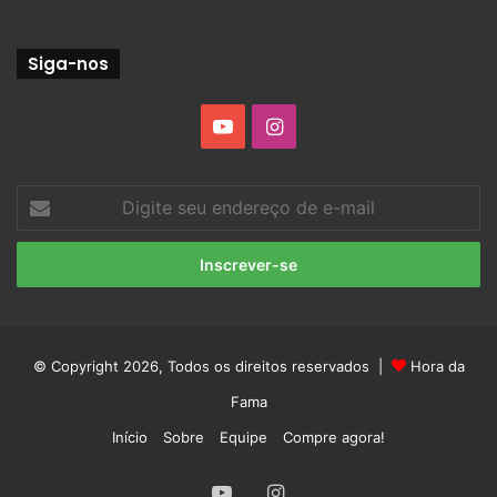
Siga-nos
YouTube
Instagram
Digite
seu
endereço
de
e-
mail
© Copyright 2026, Todos os direitos reservados |
Hora da
Fama
Início
Sobre
Equipe
Compre agora!
YouTube
Instagram