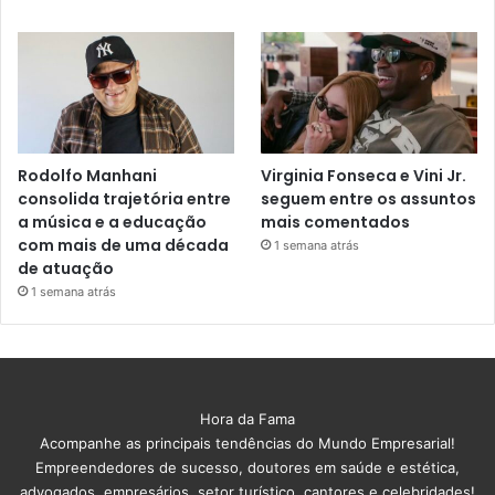
Rodolfo Manhani
Virginia Fonseca e Vini Jr.
consolida trajetória entre
seguem entre os assuntos
a música e a educação
mais comentados
com mais de uma década
1 semana atrás
de atuação
1 semana atrás
Hora da Fama
Acompanhe as principais tendências do Mundo Empresarial!
Empreendedores de sucesso, doutores em saúde e estética,
advogados, empresários, setor turístico, cantores e celebridades!