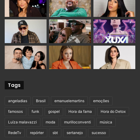
Tags
angeladias
Brasil
emanuelemartins
emoções
famosos
funk
gospel
Hora da fama
Hora do Detox
Luíza malavazzi
moda
murilloconventi
música
RedeTv
repórter
sbt
sertanejo
sucesso