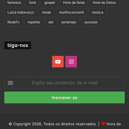
famosos
funk
gospel
Hora da fama
Hora do Detox
Luíza malavazzi
moda
murilloconventi
música
RedeTv
repórter
sbt
sertanejo
sucesso
Siga-nos
YouTube
Instagram
Digite
seu
endereço
de
e-
mail
© Copyright 2026, Todos os direitos reservados |
Hora da