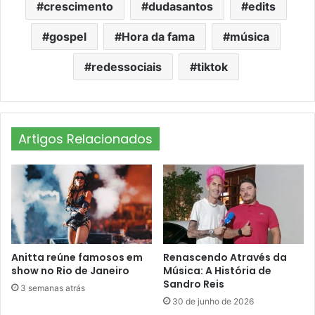
crescimento
dudasantos
edits
gospel
Hora da fama
música
redessociais
tiktok
Artigos Relacionados
Anitta reúne famosos em
Renascendo Através da
show no Rio de Janeiro
Música: A História de
Sandro Reis
3 semanas atrás
30 de junho de 2026