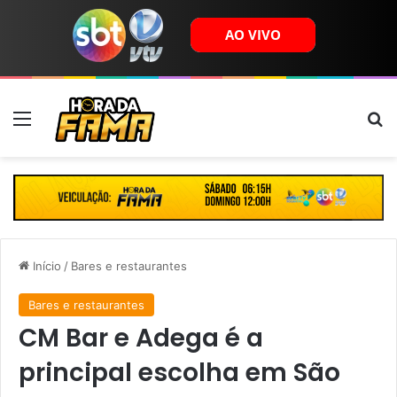
Menu
B
Início
/
Bares e restaurantes
Bares e restaurantes
CM Bar e Adega é a
principal escolha em São