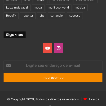
Luíza malavazzi
moda
murilloconventi
música
RedeTv
repórter
sbt
sertanejo
sucesso
Siga-nos
YouTube
Instagram
Digite
seu
endereço
de
e-
mail
© Copyright 2026, Todos os direitos reservados |
Hora da