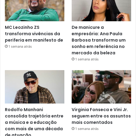
MC Leozinho ZS
De manicure a
transforma vivências da
empresária: Ana Paula
periferia em manifesto de
Barbosa transforma um
sonho em referência no
1 semana atrás
mercado da beleza
1 semana atrás
Rodolfo Manhani
Virginia Fonseca e Vini Jr.
consolida trajetória entre
seguem entre os assuntos
a música e a educação
mais comentados
com mais de uma década
1 semana atrás
de atuação