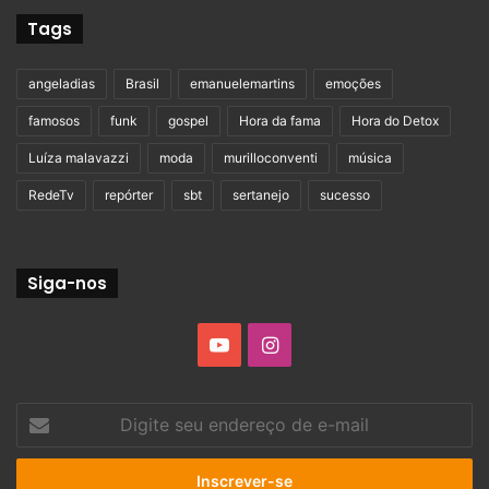
Tags
angeladias
Brasil
emanuelemartins
emoções
famosos
funk
gospel
Hora da fama
Hora do Detox
Luíza malavazzi
moda
murilloconventi
música
RedeTv
repórter
sbt
sertanejo
sucesso
Siga-nos
YouTube
Instagram
Digite
seu
endereço
de