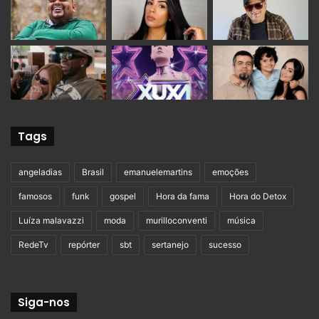
Tags
angeladias
Brasil
emanuelemartins
emoções
famosos
funk
gospel
Hora da fama
Hora do Detox
Luíza malavazzi
moda
murilloconventi
música
RedeTv
repórter
sbt
sertanejo
sucesso
Siga-nos