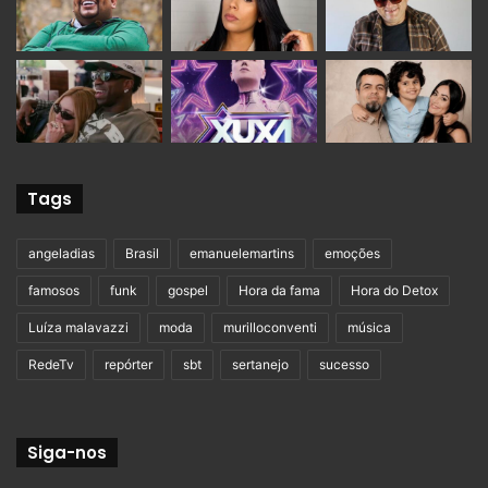
Tags
angeladias
Brasil
emanuelemartins
emoções
famosos
funk
gospel
Hora da fama
Hora do Detox
Luíza malavazzi
moda
murilloconventi
música
RedeTv
repórter
sbt
sertanejo
sucesso
Siga-nos