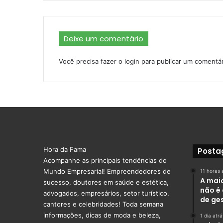
Deixe um comentário
Você precisa fazer o
login
para publicar um comentár
Hora da Fama
Posta
Acompanhe as principais tendências do
Mundo Empresarial! Empreendedores de
11 horas 
A mai
sucesso, doutores em saúde e estética,
não é 
advogados, empresários, setor turístico,
de ge
cantores e celebridades! Toda semana
informações, dicas de moda e beleza,
1 dia atrá