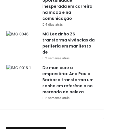
oportunidade
inesperada em carreira
na moda e na
comunicação
4 dias atrás
MC Leozinho ZS
transforma vivências da
periferia em manifesto
de
2 semanas atrás
De manicure a
empresária: Ana Paula
Barbosa transforma um
sonho em referência no
mercado da beleza
2 semanas atrás