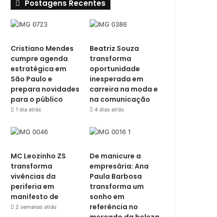
Postagens Recentes
Cristiano Mendes
Beatriz Souza
cumpre agenda
transforma
estratégica em
oportunidade
São Paulo e
inesperada em
prepara novidades
carreira na moda e
para o público
na comunicação
1 dia atrás
4 dias atrás
MC Leozinho ZS
De manicure a
transforma
empresária: Ana
vivências da
Paula Barbosa
periferia em
transforma um
manifesto de
sonho em
referência no
2 semanas atrás
mercado da beleza