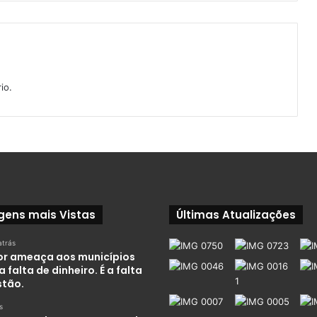
io.
gens mais Vistas
Últimas Atualizações
atrás
or ameaça aos municípios
a falta de dinheiro. É a falta
stão.
s