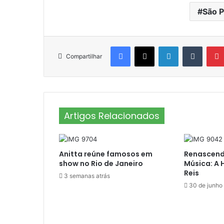
São P
Facebook
X
Linkedin
Tumblr
Compartilhar
Artigos Relacionados
Anitta reúne famosos em
Renascend
show no Rio de Janeiro
Música: A 
Reis
3 semanas atrás
30 de junho