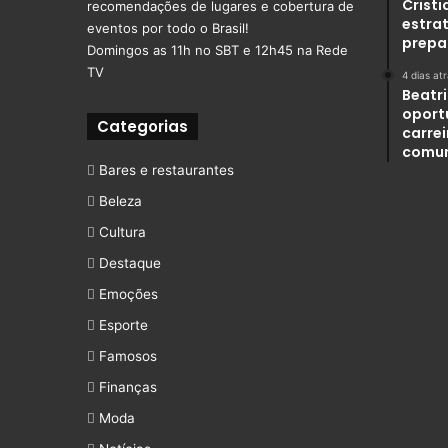
Crist
recomendações de lugares e cobertura de
estra
eventos por todo o Brasil!
prepa
Domingos as 11h no SBT e 12h45 na Rede
TV
4 dias at
Beatr
oport
Categorias
carre
comu
Bares e restaurantes
Beleza
Cultura
Destaque
Emoções
Esporte
Famosos
Finanças
Moda