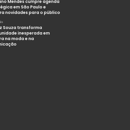
iano Mendes cumpre agenda
tégica em São Paulo e
ra novidades para o público
rás
iz Souza transforma
unidade inesperada em
ira na moda e na
nicação