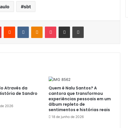
aulo
sbt
Pinterest
Reddit
VK
OK
Pocket
Compartilhar por e-mail
Imprimir
o Através da
Quem é Nalu Santos? A
História de Sandro
cantora que transformou
experiências pessoais em um
álbum repleto de
 de 2026
sentimentos e histórias reais
18 de junho de 2026