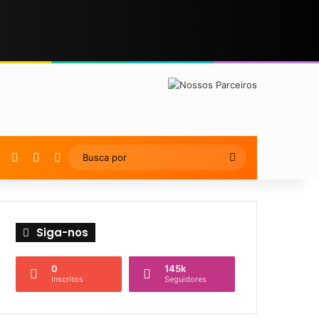
YouTube
Instagram
Artigo Aleatório
Switch skin
Busca
por
Siga-nos
0
145k
Inscritos
Seguidores