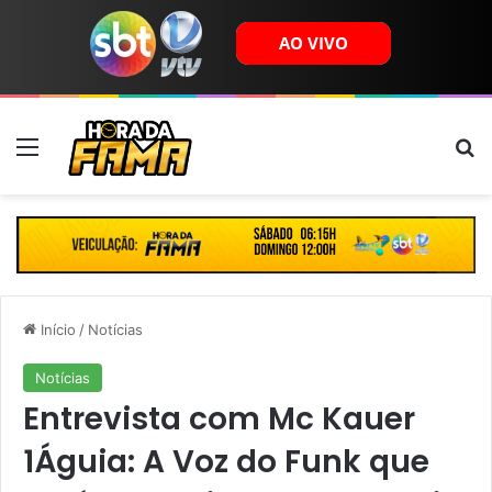
Menu
B
Início
/
Notícias
Notícias
Entrevista com Mc Kauer
1Águia: A Voz do Funk que