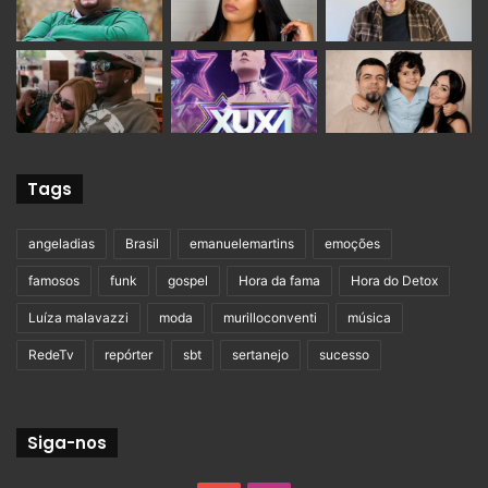
Tags
angeladias
Brasil
emanuelemartins
emoções
famosos
funk
gospel
Hora da fama
Hora do Detox
Luíza malavazzi
moda
murilloconventi
música
RedeTv
repórter
sbt
sertanejo
sucesso
Siga-nos