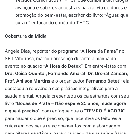
Tecidos Conjuntivos (THTC), que combina tecnologia
avançada e saberes ancestrais para alívio de dores e
promoção do bem-estar, escritor do livro: “Águas que
curam” enfocando o método THTC.
Cobertura da Mídia
Angela Dias, repórter do programa “
A Hora da Fama
” no
SBT Vitoriosa, marcou presença durante a manhã do
evento no quadro “
A Hora do Detox
“. Em entrevistas com
Dra. Geisa Quental, Fernando Amaral, Dr. Uronal Zancan,
Prof. Anilson Martins
e o organizador
Fernando Beteti
; ela
destacou a relevância das práticas integrativas para a
saúde mental. Angela presenteou os palestrantes com seu
livro “
Bodas de Prata – Não espere 25 anos, mude agora
o que é preciso
“, com enfoque que o
“TEMPO É AGORA”
para mudar o que é preciso, que incentiva os leitores a
cuidarem dos seus relacionamentos com a abordagem
para pilares saudáveis para o cuidado da sua saúde física