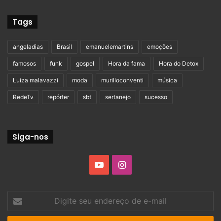
Tags
angeladias
Brasil
emanuelemartins
emoções
famosos
funk
gospel
Hora da fama
Hora do Detox
Luíza malavazzi
moda
murilloconventi
música
RedeTv
repórter
sbt
sertanejo
sucesso
Siga-nos
YouTube
Instagram
Digite
seu
endereço