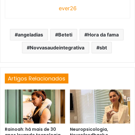
ever26
angeladias
Beteti
Hora da fama
Novvasaudeintegrativa
sbt
Artigos Relacionados
Rainoah: há mais de 30
Neuropsicologia,