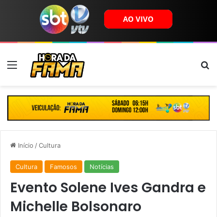
Menu
B
Início
/
Cultura
Cultura
Famosos
Notícias
Evento Solene Ives Gandra e
Michelle Bolsonaro