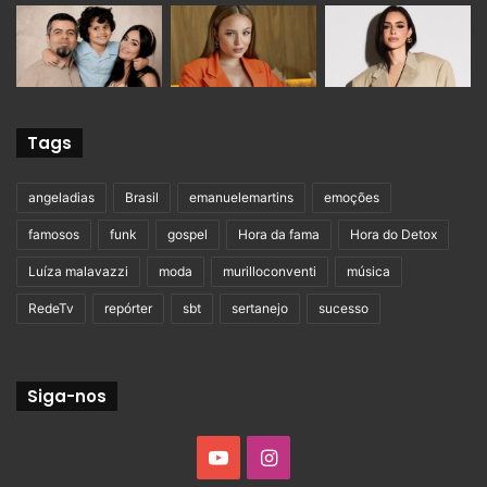
Tags
angeladias
Brasil
emanuelemartins
emoções
famosos
funk
gospel
Hora da fama
Hora do Detox
Luíza malavazzi
moda
murilloconventi
música
RedeTv
repórter
sbt
sertanejo
sucesso
Siga-nos
YouTube
Instagram