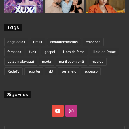
Tags
angeladias
Brasil
emanuelemartins
emoções
famosos
funk
gospel
Hora da fama
Hora do Detox
Luíza malavazzi
moda
murilloconventi
música
RedeTv
repórter
sbt
sertanejo
sucesso
Siga-nos
YouTube
Instagram
Digite