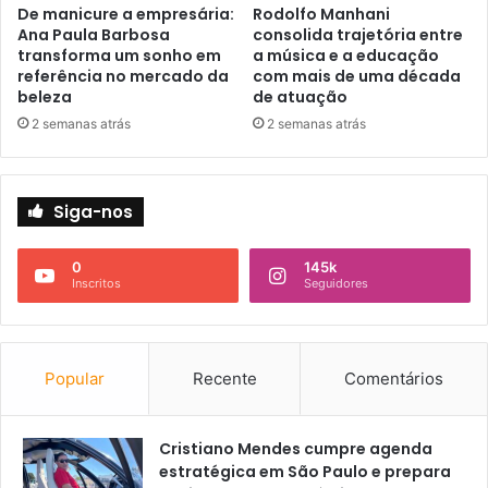
De manicure a empresária:
Rodolfo Manhani
Ana Paula Barbosa
consolida trajetória entre
transforma um sonho em
a música e a educação
referência no mercado da
com mais de uma década
beleza
de atuação
2 semanas atrás
2 semanas atrás
Siga-nos
0
145k
Inscritos
Seguidores
Popular
Recente
Comentários
Cristiano Mendes cumpre agenda
estratégica em São Paulo e prepara