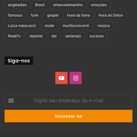
angeladias
Brasil
emanuelemartins
emoções
famosos
funk
gospel
Hora da fama
Hora do Detox
Luíza malavazzi
moda
murilloconventi
música
RedeTv
repórter
sbt
sertanejo
sucesso
Siga-nos
YouTube
Instagram
Digite
seu
endereço
de
e-
mail