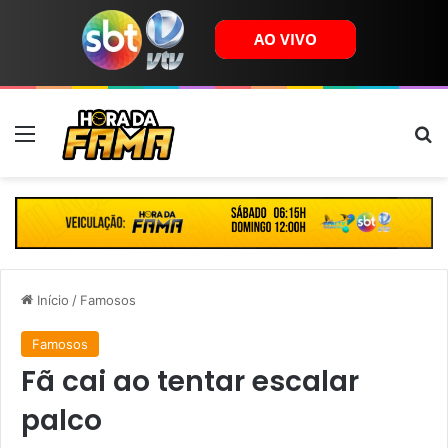
Menu
B
Início
/
Famosos
Famosos
Fã cai ao tentar escalar
palco