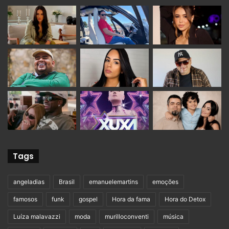
Tags
angeladias
Brasil
emanuelemartins
emoções
famosos
funk
gospel
Hora da fama
Hora do Detox
Luíza malavazzi
moda
murilloconventi
música