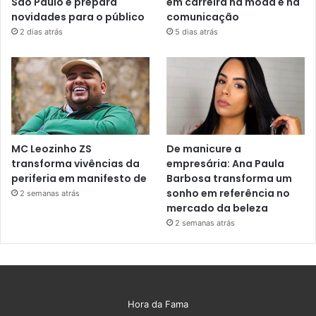
São Paulo e prepara
em carreira na moda e na
novidades para o público
comunicação
2 dias atrás
5 dias atrás
MC Leozinho ZS
De manicure a
transforma vivências da
empresária: Ana Paula
periferia em manifesto de
Barbosa transforma um
sonho em referência no
2 semanas atrás
mercado da beleza
2 semanas atrás
Hora da Fama