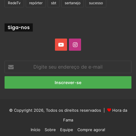
RedeTv
repórter
sbt
sertanejo
sucesso
Siga-nos
YouTube
Instagram
Digite
seu
endereço
de
e-
mail
© Copyright 2026, Todos os direitos reservados |
Hora da
Fama
Início
Sobre
Equipe
Compre agora!