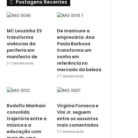
Postagens Recentes
MC Leozinho ZS
De manicure a
transforma
empresária: Ana
vivências da
Paula Barbosa
periferia em
transforma um
manifesto de
sonho em
referência no
1 semana atrás
mercado da beleza
1 semana atrás
Rodolfo Manhani
Virginia Fonseca e
consolida
Vini Jr. seguem
trajetória entre a
entre os assuntos
música e a
mais comentados
educação com
1 semana atrás
mais de uma