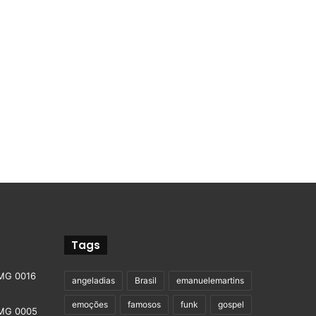
Tags
angeladias
Brasil
emanuelemartins
emoções
famosos
funk
gospel