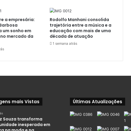
e a empresária:
Rodolfo Manhani consolida
 Barbosa
trajetória entre a música e a
a um sonho em
educação com mais de uma
a no mercado da
década de atuação
1 semana atrás
rás
gens mais Vistas
Últimas Atualizações
rás
iz Souza transforma
unidade inesperada em
ira na moda e na