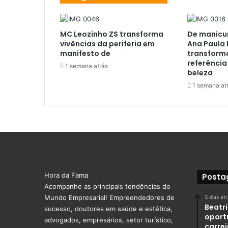
MC Leozinho ZS transforma
De manicur
vivências da periferia em
Ana Paula
manifesto de
transform
referênci
1 semana atrás
beleza
1 semana at
Hora da Fama
Posta
Acompanhe as principais tendências do
Mundo Empresarial! Empreendedores de
3 dias at
Beatr
sucesso, doutores em saúde e estética,
oport
advogados, empresários, setor turístico,
carre