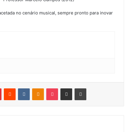
acetada no cenário musical, sempre pronto para inovar
Pinterest
Reddit
VK
OK
Pocket
Compartilhar por e-mail
Imprimir