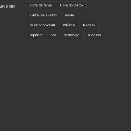
Hora da fama
Hora do Detox
Luíza malavazzi
moda
murilloconventi
música
RedeTv
repórter
sbt
sertanejo
sucesso