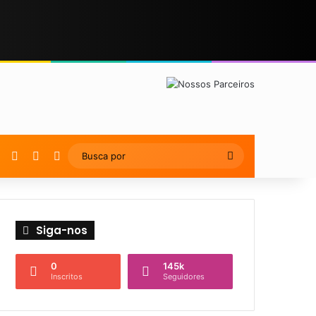
YouTube
Instagram
Artigo Aleatório
Switch skin
Busca
por
Siga-nos
0
145k
Inscritos
Seguidores