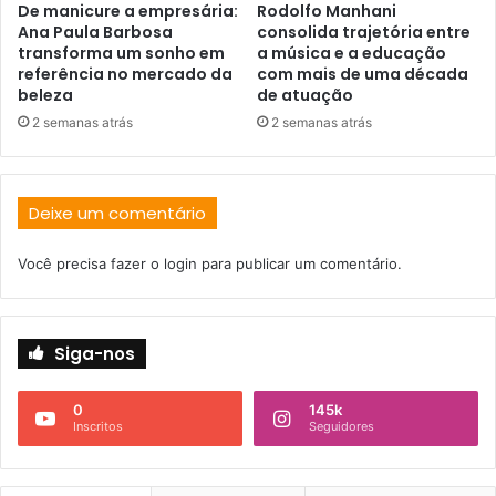
De manicure a empresária:
Rodolfo Manhani
Ana Paula Barbosa
consolida trajetória entre
transforma um sonho em
a música e a educação
referência no mercado da
com mais de uma década
beleza
de atuação
2 semanas atrás
2 semanas atrás
Deixe um comentário
Você precisa fazer o
login
para publicar um comentário.
Siga-nos
0
145k
Inscritos
Seguidores