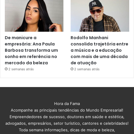
De manicure a
Rodolfo Manhani
empresária: Ana Paula
consolida trajetória entre
Barbosa transforma um
a música e a educação
sonho em referência no
com mais de uma década
mercado da beleza
de atuação
2 semanas atrás
2 semanas atrás
Hora da Fama
Acompanhe as principais tendências do Mundo Empresarial!
Empreendedores de sucesso, doutores em saúde e estética,
advogados, empresários, setor turístico, cantores e celebridades!
Toda semana informações, dicas de moda e beleza,