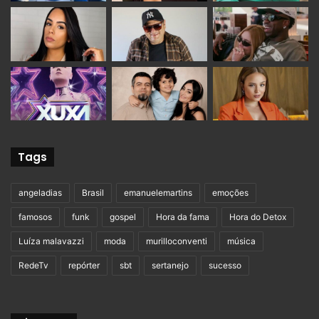
Tags
angeladias
Brasil
emanuelemartins
emoções
famosos
funk
gospel
Hora da fama
Hora do Detox
Luíza malavazzi
moda
murilloconventi
música
RedeTv
repórter
sbt
sertanejo
sucesso