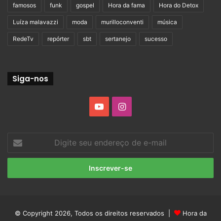
famosos
funk
gospel
Hora da fama
Hora do Detox
Luíza malavazzi
moda
murilloconventi
música
RedeTv
repórter
sbt
sertanejo
sucesso
Siga-nos
YouTube
Instagram
Digite
seu
endereço
de
e-
mail
© Copyright 2026, Todos os direitos reservados |
Hora da