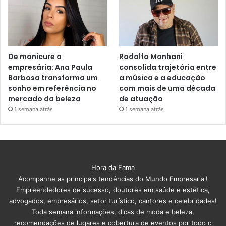
De manicure a
Rodolfo Manhani
empresária: Ana Paula
consolida trajetória entre
Barbosa transforma um
a música e a educação
sonho em referência no
com mais de uma década
mercado da beleza
de atuação
1 semana atrás
1 semana atrás
Hora da Fama
Acompanhe as principais tendências do Mundo Empresarial!
Empreendedores de sucesso, doutores em saúde e estética,
advogados, empresários, setor turístico, cantores e celebridades!
Toda semana informações, dicas de moda e beleza,
recomendações de lugares e cobertura de eventos por todo o