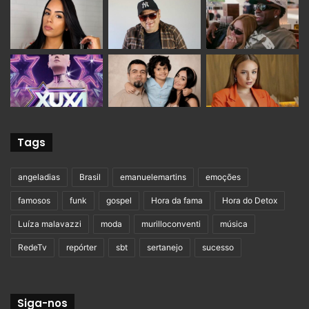
Tags
angeladias
Brasil
emanuelemartins
emoções
famosos
funk
gospel
Hora da fama
Hora do Detox
Luíza malavazzi
moda
murilloconventi
música
RedeTv
repórter
sbt
sertanejo
sucesso
Siga-nos