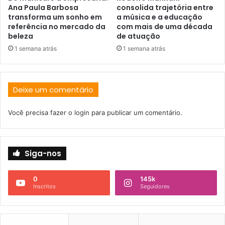
Ana Paula Barbosa
consolida trajetória entre
transforma um sonho em
a música e a educação
referência no mercado da
com mais de uma década
beleza
de atuação
1 semana atrás
1 semana atrás
Deixe um comentário
Você precisa fazer o
login
para publicar um comentário.
Siga-nos
0
145k
Inscritos
Seguidores