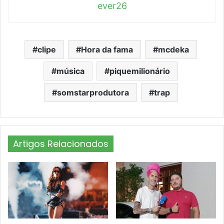
ever26
clipe
Hora da fama
mcdeka
música
piquemilionário
somstarprodutora
trap
Artigos Relacionados