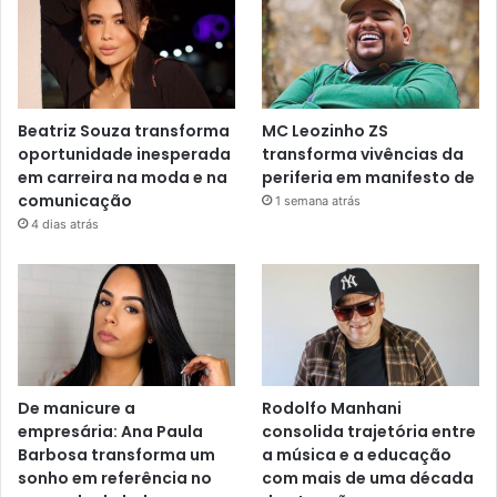
Beatriz Souza transforma
MC Leozinho ZS
oportunidade inesperada
transforma vivências da
em carreira na moda e na
periferia em manifesto de
comunicação
1 semana atrás
4 dias atrás
De manicure a
Rodolfo Manhani
empresária: Ana Paula
consolida trajetória entre
Barbosa transforma um
a música e a educação
sonho em referência no
com mais de uma década