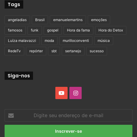
Tags
angeladias
Brasil
emanuelemartins
emoções
famosos
funk
gospel
Hora da fama
Hora do Detox
Luíza malavazzi
moda
murilloconventi
música
RedeTv
repórter
sbt
sertanejo
sucesso
Siga-nos
YouTube
Instagram
Digite
seu
endereço
de