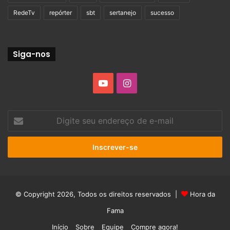
RedeTv
repórter
sbt
sertanejo
sucesso
Siga-nos
YouTube
Instagram
Digite
seu
endereço
de
e-
mail
© Copyright 2026, Todos os direitos reservados |
Hora da
Fama
Início
Sobre
Equipe
Compre agora!