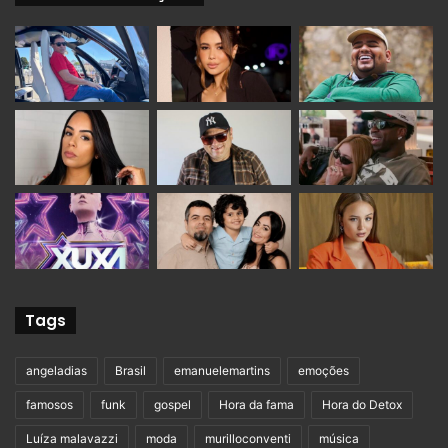
Tags
angeladias
Brasil
emanuelemartins
emoções
famosos
funk
gospel
Hora da fama
Hora do Detox
Luíza malavazzi
moda
murilloconventi
música