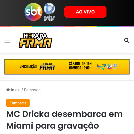
Menu
B
Início
/
Famosos
Famosos
MC Dricka desembarca em
Miami para gravação