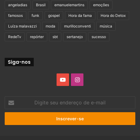
angeladias
Brasil
emanuelemartins
emoções
famosos
funk
gospel
Hora da fama
Hora do Detox
Luíza malavazzi
moda
murilloconventi
música
RedeTv
repórter
sbt
sertanejo
sucesso
Siga-nos
YouTube
Instagram
Digite
seu
endereço
de
e-
mail