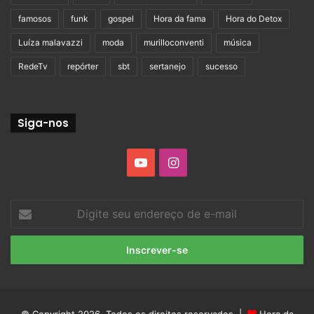
famosos
funk
gospel
Hora da fama
Hora do Detox
Luíza malavazzi
moda
murilloconventi
música
RedeTv
repórter
sbt
sertanejo
sucesso
Siga-nos
YouTube
Instagram
Digite
seu
endereço
de
e-
mail
© Copyright 2026, Todos os direitos reservados |
Hora da