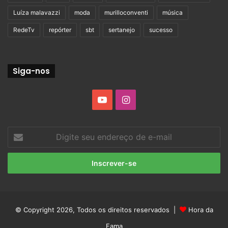
Luíza malavazzi
moda
murilloconventi
música
RedeTv
repórter
sbt
sertanejo
sucesso
Siga-nos
YouTube
Instagram
Digite
seu
endereço
de
e-
mail
© Copyright 2026, Todos os direitos reservados |
Hora da
Fama