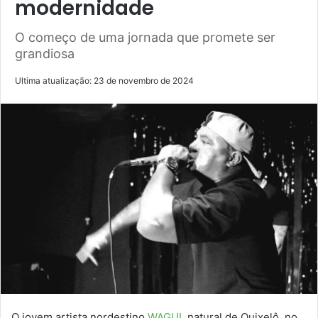
modernidade
O começo de uma jornada que promete ser
grandiosa
Ultima atualização: 23 de novembro de 2024
O jovem artista nordestino
WAGUI
, natural de Quixelô, no