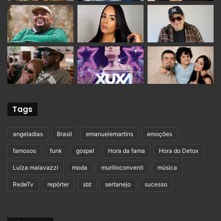
Tags
angeladias
Brasil
emanuelemartins
emoções
famosos
funk
gospel
Hora da fama
Hora do Detox
Luíza malavazzi
moda
murilloconventi
música
RedeTv
repórter
sbt
sertanejo
sucesso