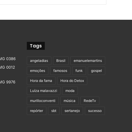
Tags
angeladias
Brasil
emanuelemartins
emoções
famosos
funk
gospel
Hora da fama
Hora do Detox
Luíza malavazzi
moda
murilloconventi
música
RedeTv
repórter
sbt
sertanejo
sucesso