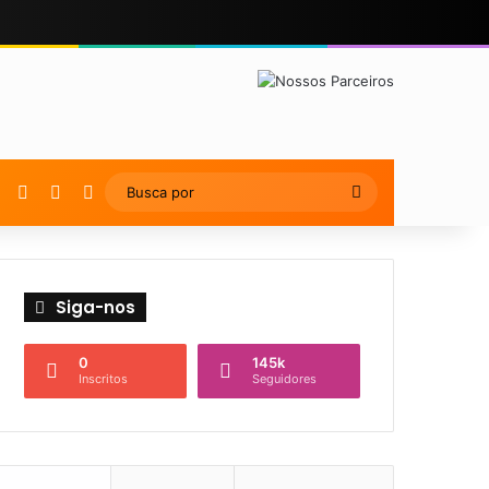
YouTube
Instagram
Artigo Aleatório
Switch skin
Busca
por
Siga-nos
0
145k
Inscritos
Seguidores