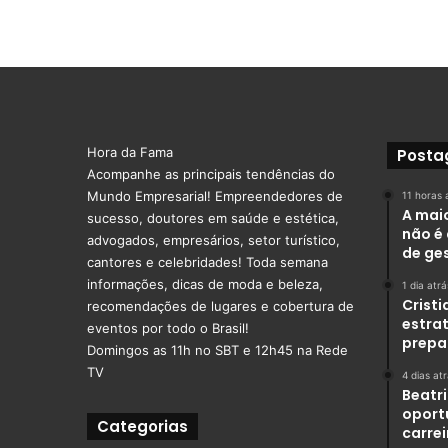
Hora da Fama
Posta
Acompanhe as principais tendências do
Mundo Empresarial! Empreendedores de
11 horas 
A mai
sucesso, doutores em saúde e estética,
não é 
advogados, empresários, setor turístico,
de ge
cantores e celebridades! Toda semana
informações, dicas de moda e beleza,
1 dia atrá
Crist
recomendações de lugares e cobertura de
estra
eventos por todo o Brasil!
prepa
Domingos as 11h no SBT e 12h45 na Rede
TV
4 dias at
Beatr
oport
Categorias
carre