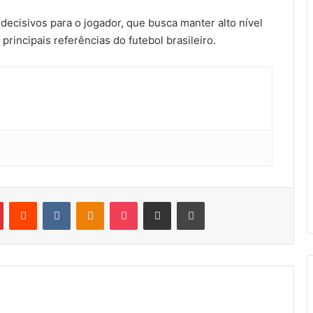
ecisivos para o jogador, que busca manter alto nível
rincipais referências do futebol brasileiro.
Pinterest
Reddit
VK
OK
Pocket
Compartilhar por e-mail
Imprimir