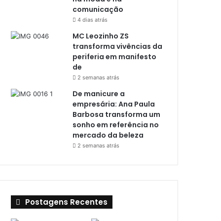
comunicação
4 dias atrás
MC Leozinho ZS
transforma vivências da
periferia em manifesto
de
2 semanas atrás
De manicure a
empresária: Ana Paula
Barbosa transforma um
sonho em referência no
mercado da beleza
2 semanas atrás
Postagens Recentes