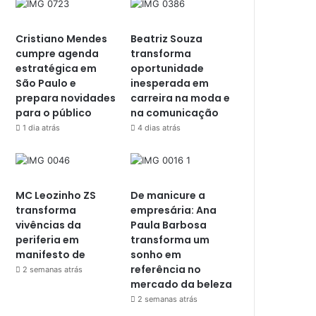
Cristiano Mendes
Beatriz Souza
cumpre agenda
transforma
estratégica em
oportunidade
São Paulo e
inesperada em
prepara novidades
carreira na moda e
para o público
na comunicação
1 dia atrás
4 dias atrás
MC Leozinho ZS
De manicure a
transforma
empresária: Ana
vivências da
Paula Barbosa
periferia em
transforma um
manifesto de
sonho em
referência no
2 semanas atrás
mercado da beleza
2 semanas atrás