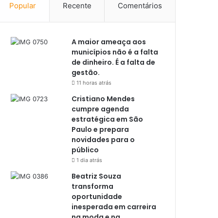
Popular
Recente
Comentários
A maior ameaça aos
municípios não é a falta
de dinheiro. É a falta de
gestão.
11 horas atrás
Cristiano Mendes
cumpre agenda
estratégica em São
Paulo e prepara
novidades para o
público
1 dia atrás
Beatriz Souza
transforma
oportunidade
inesperada em carreira
na moda e na