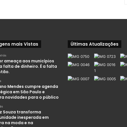
gens mais Vistas
Últimas Atualizações
atrás
or ameaça aos municípios
a falta de dinheiro. É a falta
stão.
s
iano Mendes cumpre agenda
tégica em São Paulo e
ra novidades para o público
rás
iz Souza transforma
unidade inesperada em
ira na moda e na