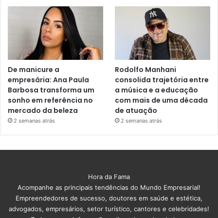
De manicure a
Rodolfo Manhani
empresária: Ana Paula
consolida trajetória entre
Barbosa transforma um
a música e a educação
sonho em referência no
com mais de uma década
mercado da beleza
de atuação
2 semanas atrás
2 semanas atrás
Hora da Fama
Acompanhe as principais tendências do Mundo Empresarial!
Empreendedores de sucesso, doutores em saúde e estética,
advogados, empresários, setor turístico, cantores e celebridades!