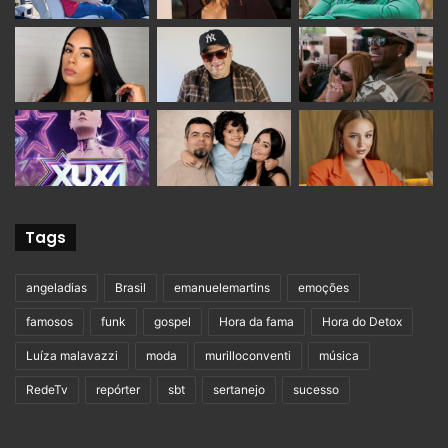
Tags
angeladias
Brasil
emanuelemartins
emoções
famosos
funk
gospel
Hora da fama
Hora do Detox
Luíza malavazzi
moda
murilloconventi
música
RedeTv
repórter
sbt
sertanejo
sucesso