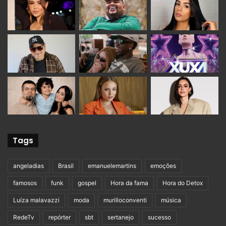
Tags
angeladias
Brasil
emanuelemartins
emoções
famosos
funk
gospel
Hora da fama
Hora do Detox
Luíza malavazzi
moda
murilloconventi
música
RedeTv
repórter
sbt
sertanejo
sucesso