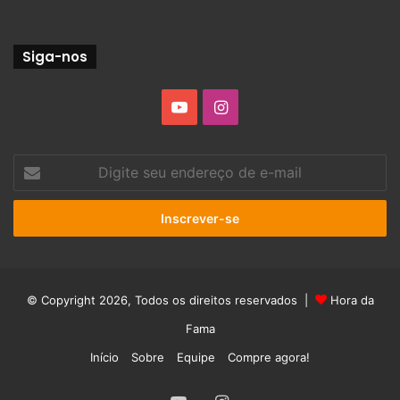
Siga-nos
YouTube
Instagram
Digite
seu
endereço
de
e-
mail
© Copyright 2026, Todos os direitos reservados |
Hora da
Fama
Início
Sobre
Equipe
Compre agora!