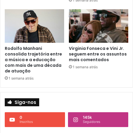
1 semana atrás
Rodolfo Manhani
Virginia Fonseca e Vini Jr.
consolida trajetória entre
seguem entre os assuntos
a música e a educação
mais comentados
com mais de uma década
1 semana atrás
de atuação
1 semana atrás
Siga-nos
0
145k
Inscritos
Seguidores