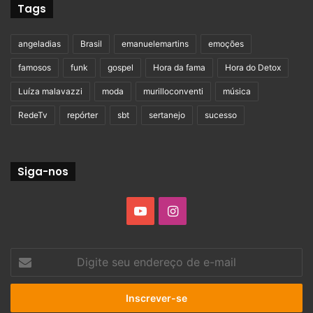
Tags
angeladias
Brasil
emanuelemartins
emoções
famosos
funk
gospel
Hora da fama
Hora do Detox
Luíza malavazzi
moda
murilloconventi
música
RedeTv
repórter
sbt
sertanejo
sucesso
Siga-nos
YouTube
Instagram
Digite
seu
endereço
de
e-