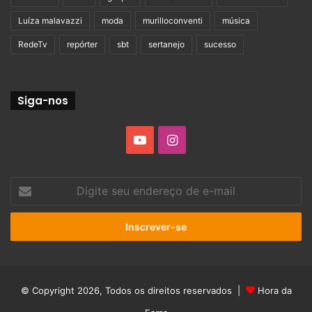
Luíza malavazzi
moda
murilloconventi
música
RedeTv
repórter
sbt
sertanejo
sucesso
Siga-nos
YouTube
Instagram
Digite
seu
endereço
de
e-
mail
© Copyright 2026, Todos os direitos reservados |
Hora da