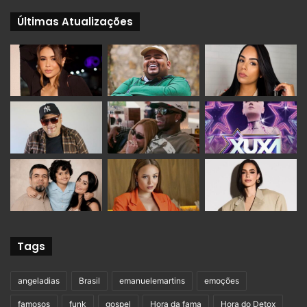
Últimas Atualizações
Tags
angeladias
Brasil
emanuelemartins
emoções
famosos
funk
gospel
Hora da fama
Hora do Detox