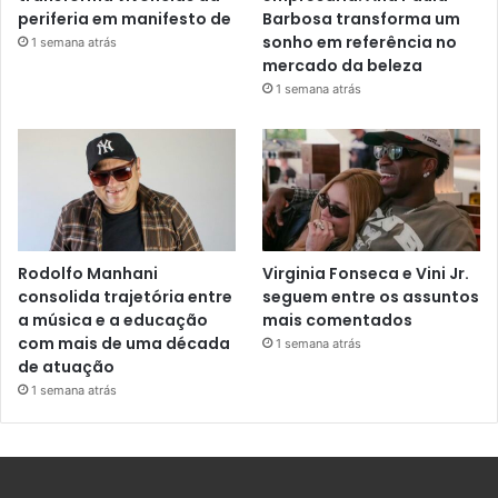
periferia em manifesto de
Barbosa transforma um
sonho em referência no
1 semana atrás
mercado da beleza
1 semana atrás
Rodolfo Manhani
Virginia Fonseca e Vini Jr.
consolida trajetória entre
seguem entre os assuntos
a música e a educação
mais comentados
com mais de uma década
1 semana atrás
de atuação
1 semana atrás