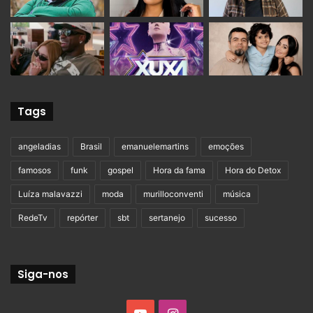
Tags
angeladias
Brasil
emanuelemartins
emoções
famosos
funk
gospel
Hora da fama
Hora do Detox
Luíza malavazzi
moda
murilloconventi
música
RedeTv
repórter
sbt
sertanejo
sucesso
Siga-nos
YouTube
Instagram