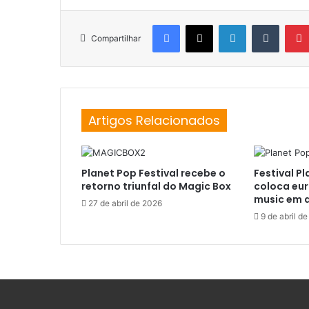
Facebook
X
Linkedin
Tumblr
Compartilhar
Artigos Relacionados
Planet Pop Festival recebe o
Festival P
retorno triunfal do Magic Box
coloca eu
music em 
27 de abril de 2026
9 de abril d