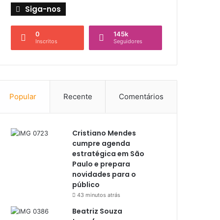
Siga-nos
0
145k
Inscritos
Seguidores
Popular
Recente
Comentários
Cristiano Mendes
cumpre agenda
estratégica em São
Paulo e prepara
novidades para o
público
43 minutos atrás
Beatriz Souza