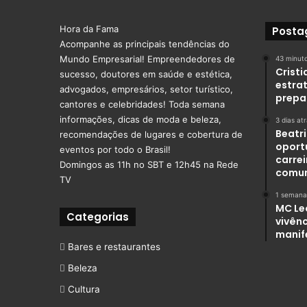
Hora da Fama
Posta
Acompanhe as principais tendências do
Mundo Empresarial! Empreendedores de
43 minuto
Crist
sucesso, doutores em saúde e estética,
estra
advogados, empresários, setor turístico,
prepa
cantores e celebridades! Toda semana
informações, dicas de moda e beleza,
3 dias at
Beatr
recomendações de lugares e cobertura de
oport
eventos por todo o Brasil!
carre
Domingos as 11h no SBT e 12h45 na Rede
comu
TV
1 semana
MC Le
Categorias
vivênc
manif
Bares e restaurantes
Beleza
Cultura