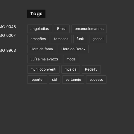
Tags
angeladias
Brasil
emanuelemartins
emoções
famosos
funk
gospel
Hora da fama
Hora do Detox
Luíza malavazzi
moda
murilloconventi
música
RedeTv
repórter
sbt
sertanejo
sucesso