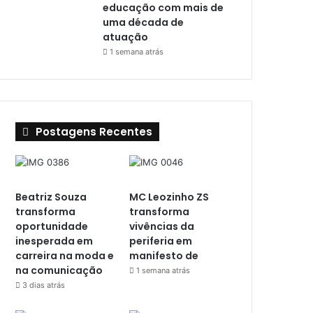
educação com mais de
uma década de
atuação
1 semana atrás
Postagens Recentes
Beatriz Souza
MC Leozinho ZS
transforma
transforma
oportunidade
vivências da
inesperada em
periferia em
carreira na moda e
manifesto de
na comunicação
1 semana atrás
3 dias atrás