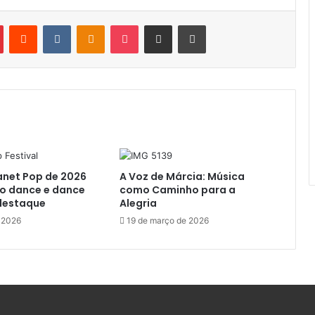
Pinterest
Reddit
VK
OK
Pocket
Compartilhar por e-mail
Imprimir
lanet Pop de 2026
A Voz de Márcia: Música
ro dance e dance
como Caminho para a
destaque
Alegria
e 2026
19 de março de 2026