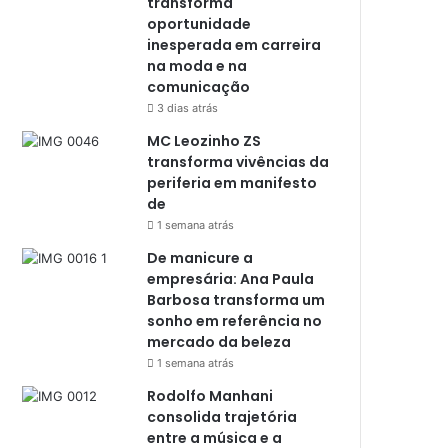
transforma
oportunidade
inesperada em carreira
na moda e na
comunicação
3 dias atrás
MC Leozinho ZS
transforma vivências da
periferia em manifesto
de
1 semana atrás
De manicure a
empresária: Ana Paula
Barbosa transforma um
sonho em referência no
mercado da beleza
1 semana atrás
Rodolfo Manhani
consolida trajetória
entre a música e a