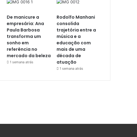
De manicure a
Rodolfo Manhani
empresária: Ana
consolida
Paula Barbosa
trajetória entre a
transforma um
música e a
sonho em
educação com
referência no
mais de uma
mercado da beleza
década de
atuação
1 semana atrás
1 semana atrás