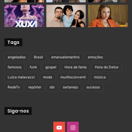
Tags
angeladias
Brasil
emanuelemartins
emoções
famosos
funk
gospel
Hora da fama
Hora do Detox
Luíza malavazzi
moda
murilloconventi
música
RedeTv
repórter
sbt
sertanejo
sucesso
Siga-nos
YouTube
Instagram