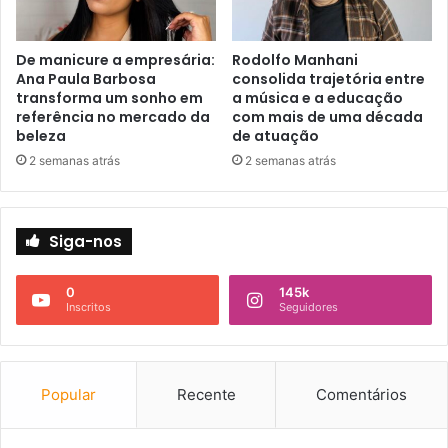
De manicure a empresária:
Rodolfo Manhani
Ana Paula Barbosa
consolida trajetória entre
transforma um sonho em
a música e a educação
referência no mercado da
com mais de uma década
beleza
de atuação
2 semanas atrás
2 semanas atrás
Siga-nos
0
145k
Inscritos
Seguidores
Popular
Recente
Comentários