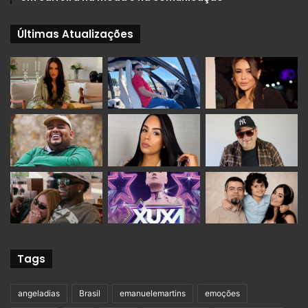
Últimas Atualizações
Tags
angeladias
Brasil
emanuelemartins
emoções