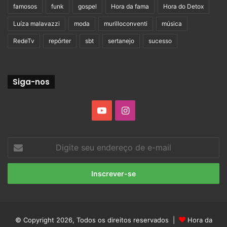
famosos
funk
gospel
Hora da fama
Hora do Detox
Luíza malavazzi
moda
murilloconventi
música
RedeTv
repórter
sbt
sertanejo
sucesso
Siga-nos
YouTube
Instagram
Digite
seu
endereço
de
e-
mail
© Copyright 2026, Todos os direitos reservados |
Hora da