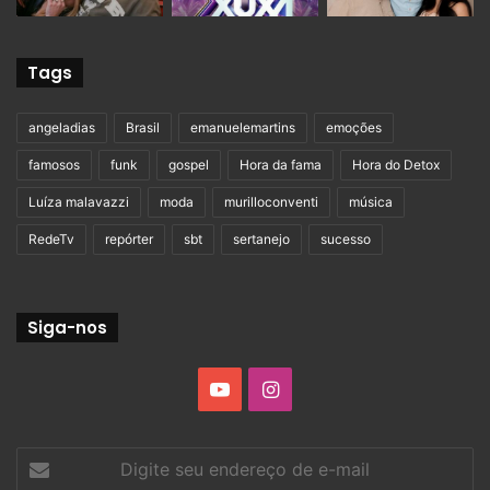
Tags
angeladias
Brasil
emanuelemartins
emoções
famosos
funk
gospel
Hora da fama
Hora do Detox
Luíza malavazzi
moda
murilloconventi
música
RedeTv
repórter
sbt
sertanejo
sucesso
Siga-nos
YouTube
Instagram
Digite
seu