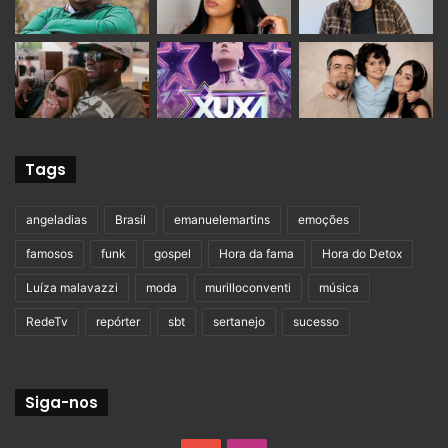
Tags
angeladias
Brasil
emanuelemartins
emoções
famosos
funk
gospel
Hora da fama
Hora do Detox
Luíza malavazzi
moda
murilloconventi
música
RedeTv
repórter
sbt
sertanejo
sucesso
Siga-nos