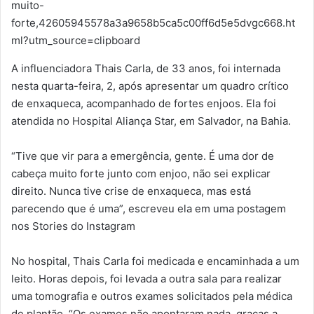
muito-
forte,42605945578a3a9658b5ca5c00ff6d5e5dvgc668.ht
ml?utm_source=clipboard
A influenciadora Thais Carla, de 33 anos, foi internada
nesta quarta-feira, 2, após apresentar um quadro crítico
de enxaqueca, acompanhado de fortes enjoos. Ela foi
atendida no Hospital Aliança Star, em Salvador, na Bahia.
“Tive que vir para a emergência, gente. É uma dor de
cabeça muito forte junto com enjoo, não sei explicar
direito. Nunca tive crise de enxaqueca, mas está
parecendo que é uma”, escreveu ela em uma postagem
nos Stories do Instagram
No hospital, Thais Carla foi medicada e encaminhada a um
leito. Horas depois, foi levada a outra sala para realizar
uma tomografia e outros exames solicitados pela médica
de plantão. “Os exames não apontaram nada, graças a