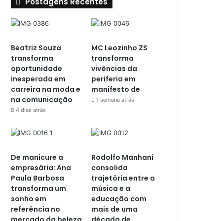
Postagens Recentes
Beatriz Souza
MC Leozinho ZS
transforma
transforma
oportunidade
vivências da
inesperada em
periferia em
carreira na moda e
manifesto de
na comunicação
1 semana atrás
4 dias atrás
De manicure a
Rodolfo Manhani
empresária: Ana
consolida
Paula Barbosa
trajetória entre a
transforma um
música e a
sonho em
educação com
referência no
mais de uma
mercado da beleza
década de