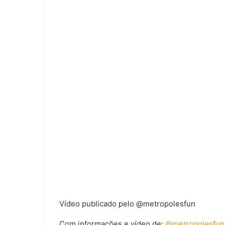
Vídeo publicado pelo @metropolesfun
Com informações e vídeo de:
@metropolesfun