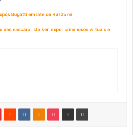
expôs Bugatti em iate de R$125 mi
e desmascarar stalker, expor criminosos virtuais e
Pinterest
Reddit
VK
OK
Pocket
Compartilhar por e-mail
Imprimir