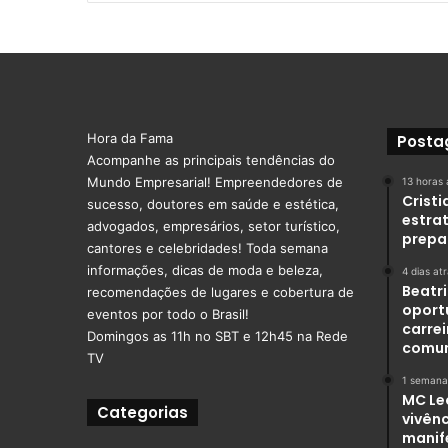
Hora da Fama
Posta
Acompanhe as principais tendências do
Mundo Empresarial! Empreendedores de
13 horas 
Crist
sucesso, doutores em saúde e estética,
estra
advogados, empresários, setor turístico,
prepa
cantores e celebridades! Toda semana
informações, dicas de moda e beleza,
4 dias at
Beatr
recomendações de lugares e cobertura de
oport
eventos por todo o Brasil!
carre
Domingos as 11h no SBT e 12h45 na Rede
comu
TV
1 semana
MC Le
Categorias
vivênc
manif