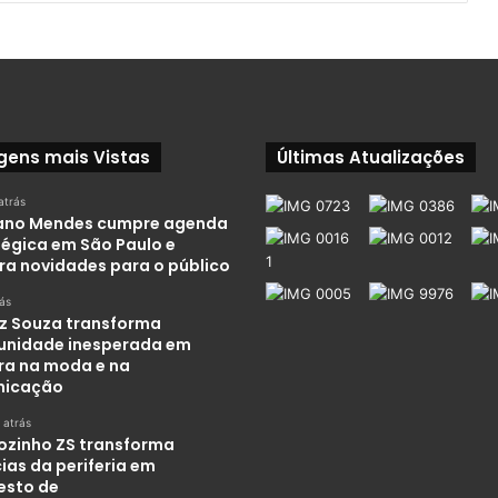
gens mais Vistas
Últimas Atualizações
atrás
iano Mendes cumpre agenda
tégica em São Paulo e
ra novidades para o público
rás
iz Souza transforma
unidade inesperada em
ira na moda e na
nicação
 atrás
ozinho ZS transforma
ias da periferia em
esto de