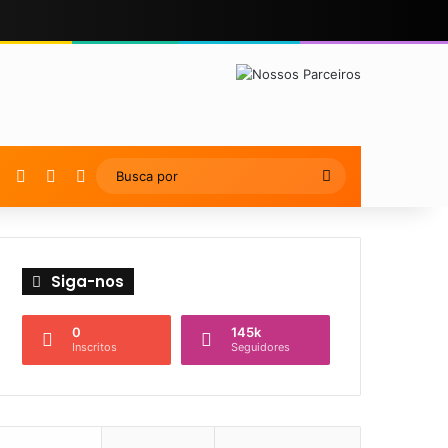
YouTube
Instagram
Artigo Aleatório
Switch skin
Busca
por
Siga-nos
0
145k
Inscritos
Seguidores