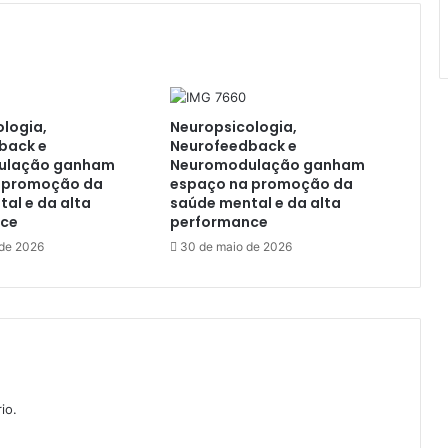
logia,
Neuropsicologia,
back e
Neurofeedback e
ulação ganham
Neuromodulação ganham
 promoção da
espaço na promoção da
al e da alta
saúde mental e da alta
nce
performance
 de 2026
30 de maio de 2026
io.