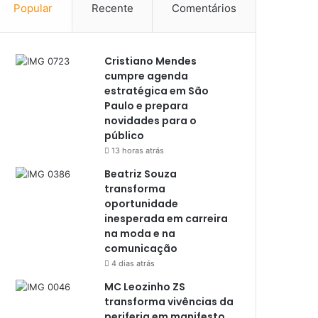
Popular
Recente
Comentários
Cristiano Mendes
cumpre agenda
estratégica em São
Paulo e prepara
novidades para o
público
13 horas atrás
Beatriz Souza
transforma
oportunidade
inesperada em carreira
na moda e na
comunicação
4 dias atrás
MC Leozinho ZS
transforma vivências da
periferia em manifesto