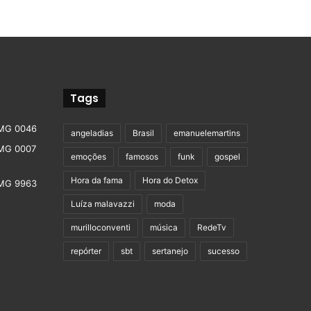
Tags
angeladias
Brasil
emanuelemartins
emoções
famosos
funk
gospel
Hora da fama
Hora do Detox
Luíza malavazzi
moda
murilloconventi
música
RedeTv
repórter
sbt
sertanejo
sucesso