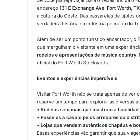
Se você planeja viajar para o Texas, inclua o
F
endereço
131 E Exchange Ave, Fort Worth, T
a cultura do Oeste. Das passarelas de tijolos o
verdadeira história da indústria pecuária do Te
Além de ser um ponto turístico encantador, o
que mergulham o visitante em uma experiênci
rodeios e apresentações de música country.
P
oficial do Fort Worth Stockyards.
Eventos e experiências imperdíveis
Visitar Fort Worth não se trata apenas de ver 
reserve um tempo para explorar as diversas at
•
Rodeios semanais que mostram a habilidad
•
Passeios a cavalo pelos arredores do distrit
•
Lojas que vendem autênticos chapéus e bo
Essas experiências vão garantir que sua viag