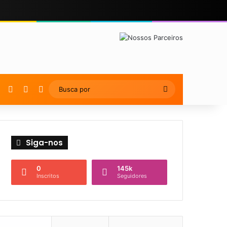
YouTube
Instagram
Artigo Aleatório
Switch skin
Busca
por
Siga-nos
0
145k
Inscritos
Seguidores