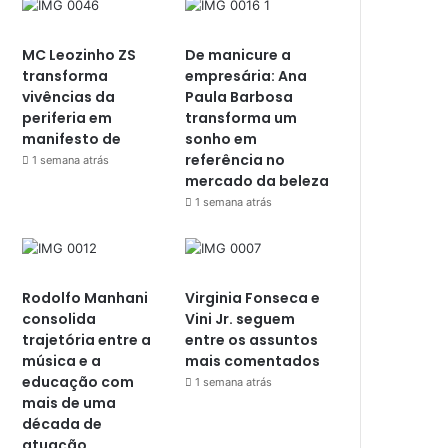
MC Leozinho ZS
De manicure a
transforma
empresária: Ana
vivências da
Paula Barbosa
periferia em
transforma um
manifesto de
sonho em
referência no
1 semana atrás
mercado da beleza
1 semana atrás
Rodolfo Manhani
Virginia Fonseca e
consolida
Vini Jr. seguem
trajetória entre a
entre os assuntos
música e a
mais comentados
educação com
1 semana atrás
mais de uma
década de
atuação