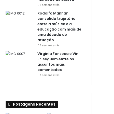
1 semana atrás
Rodolfo Manhani
consolida trajetória
entre a música e a
educação com mais de
uma década de
atuação
1 semana atrás
Virginia Fonseca e Vini
Jr. seguem entre os
assuntos mais
comentados
1 semana atrás
Postagens Recentes