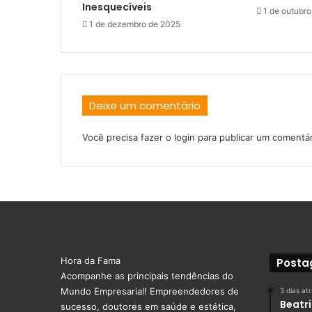
Inesquecíveis
1 de outubr
1 de dezembro de 2025
Deixe um comentário
Você precisa fazer o
login
para publicar um comentár
Hora da Fama
Posta
Acompanhe as principais tendências do
Mundo Empresarial! Empreendedores de
3 dias at
Beatr
sucesso, doutores em saúde e estética,