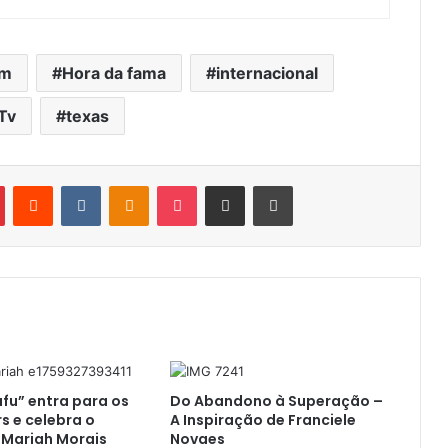
em
Hora da fama
internacional
Tv
texas
Pinterest
Reddit
VK
OK
Pocket
Compartilhar por e-mail
Imprimir
fu” entra para os
Do Abandono à Superação –
rs e celebra o
A Inspiração de Franciele
 Mariah Morais
Novaes