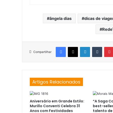
ângela dias
dicas de viag
Rede
Facebook
X
Linkedin
Tumblr
Compartilhar
Artigos Relacionados
Aniversário em Grande Estilo:
“A Saga Ca
Murillo Conventi Celebra 31
best-selle
Anos com Festividades
talento de