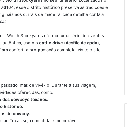
ort Worth Stockyards
no seu itinerário. Localizado no
X 76164
, esse distrito histórico preserva as tradições e
riginais aos currais de madeira, cada detalhe conta a
xas.
 Fort Worth Stockyards oferece uma série de eventos
a autêntica, como o
cattle drive (desfile de gado),
ara conferir a programação completa, visite o site
o passado, mas de vivê-lo. Durante a sua viagem,
ividades oferecidas, como:
e dos cowboys texanos.
o histórico.
tas de cowboy.
em ao Texas seja completa e memorável.