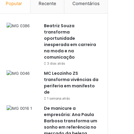
Popular
Recente
Comentários
Beatriz Souza
transforma
oportunidade
inesperada em carreira
na moda e na
comunicação
3 dias atrás
MC Leozinho ZS
transforma vivências da
periferia em manifesto
de
1 semana atrás
De manicure a
empresária: Ana Paula
Barbosa transforma um
sonho em referência no
mercado da beleza