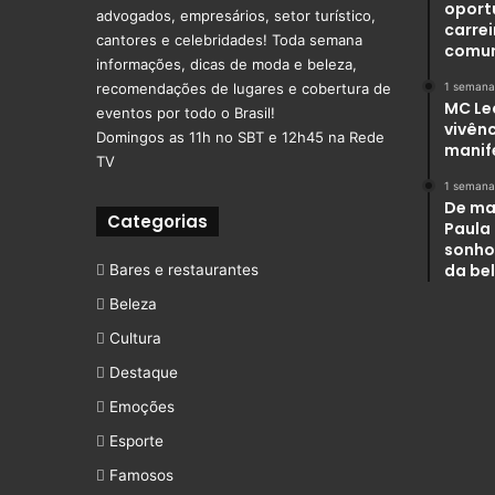
oport
advogados, empresários, setor turístico,
carre
cantores e celebridades! Toda semana
comu
informações, dicas de moda e beleza,
recomendações de lugares e cobertura de
1 semana
MC Le
eventos por todo o Brasil!
vivênc
Domingos as 11h no SBT e 12h45 na Rede
manif
TV
1 semana
De ma
Categorias
Paula
sonho
da be
Bares e restaurantes
Beleza
Cultura
Destaque
Emoções
Esporte
Famosos