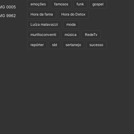
emoções
famosos
funk
gospel
Hora da fama
Hora do Detox
Luíza malavazzi
moda
murilloconventi
música
RedeTv
repórter
sbt
sertanejo
sucesso