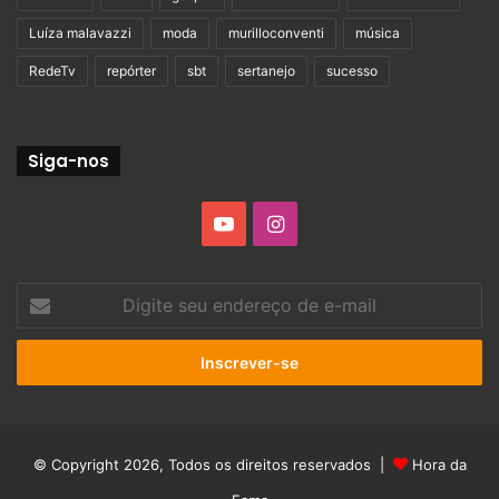
Luíza malavazzi
moda
murilloconventi
música
RedeTv
repórter
sbt
sertanejo
sucesso
Siga-nos
YouTube
Instagram
Digite
seu
endereço
de
e-
mail
© Copyright 2026, Todos os direitos reservados |
Hora da