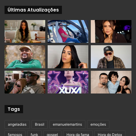
Últimas Atualizações
Tags
angeladias
Brasil
emanuelemartins
emoções
famosos
funk
gospel
Hora da fama
Hora do Detox