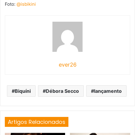
Foto:
@isbikini
ever26
Biquíni
Débora Secco
lançamento
Artigos Relacionados