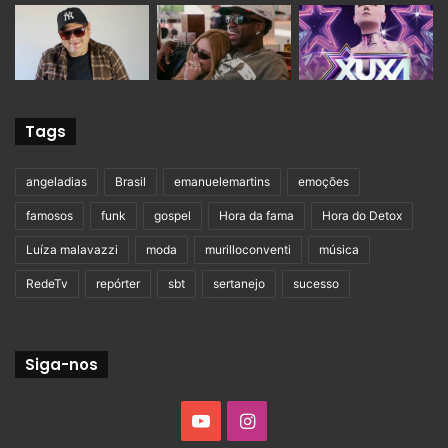
Tags
angeladias
Brasil
emanuelemartins
emoções
famosos
funk
gospel
Hora da fama
Hora do Detox
Luíza malavazzi
moda
murilloconventi
música
RedeTv
repórter
sbt
sertanejo
sucesso
Siga-nos
YouTube
Instagram