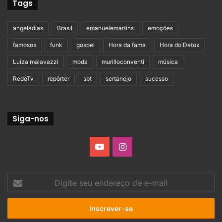
Tags
angeladias
Brasil
emanuelemartins
emoções
famosos
funk
gospel
Hora da fama
Hora do Detox
Luíza malavazzi
moda
murilloconventi
música
RedeTv
repórter
sbt
sertanejo
sucesso
Siga-nos
YouTube
Instagram
Digite
seu
endereço
de
e-