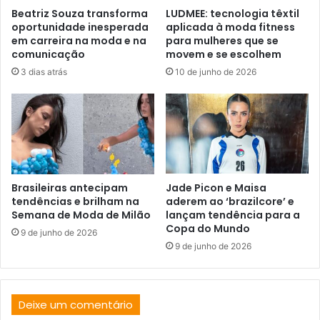
Beatriz Souza transforma
LUDMEE: tecnologia têxtil
oportunidade inesperada
aplicada à moda fitness
em carreira na moda e na
para mulheres que se
comunicação
movem e se escolhem
3 dias atrás
10 de junho de 2026
Brasileiras antecipam
Jade Picon e Maisa
tendências e brilham na
aderem ao ‘brazilcore’ e
Semana de Moda de Milão
lançam tendência para a
Copa do Mundo
9 de junho de 2026
9 de junho de 2026
Deixe um comentário