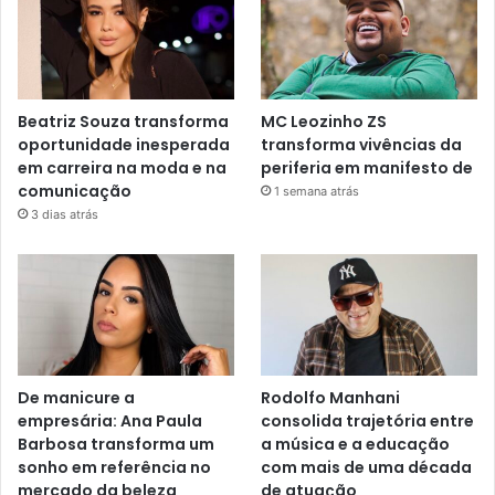
Beatriz Souza transforma
MC Leozinho ZS
oportunidade inesperada
transforma vivências da
em carreira na moda e na
periferia em manifesto de
comunicação
1 semana atrás
3 dias atrás
De manicure a
Rodolfo Manhani
empresária: Ana Paula
consolida trajetória entre
Barbosa transforma um
a música e a educação
sonho em referência no
com mais de uma década
mercado da beleza
de atuação